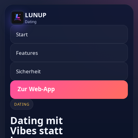
LUNUP
Dating
Start
Features
Sicherheit
Zur Web-App
DATING
Dating mit
Vibes statt